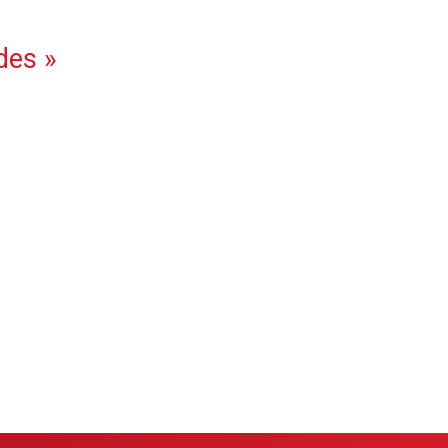
des
»