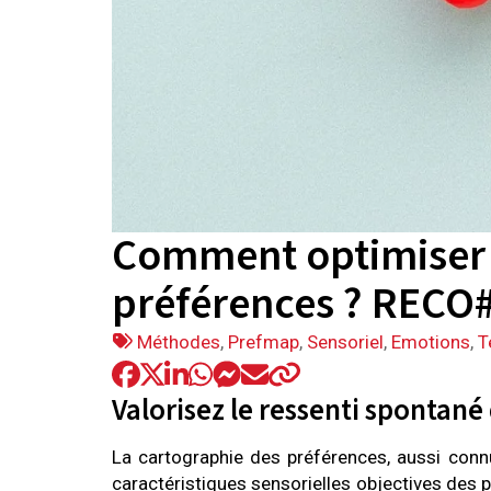
Comment optimiser 
préférences ? RECO
Tags
Méthodes
,
Prefmap
,
Sensoriel
,
Emotions
,
T
:
Valorisez le ressenti spontan
La cartographie des préférences, aussi connu
caractéristiques sensorielles objectives des 