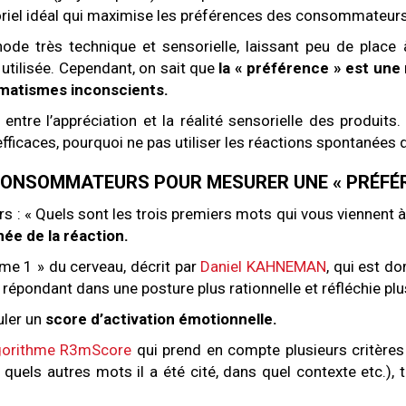
soriel idéal qui maximise les préférences des consommateurs
de très technique et sensorielle, laissant peu de place 
 utilisée. Cependant, on sait que
la « préférence » est une
tomatismes inconscients.
ien entre l’appréciation et la réalité sensorielle des produit
 efficaces, pourquoi ne pas utiliser les réactions spontané
CONSOMMATEURS POUR MESURER UNE « PRÉFÉ
« Quels sont les trois premiers mots qui vous viennent à l’
ée de la réaction.
ème 1 » du cerveau, décrit par
Daniel KAHNEMAN
, qui est d
 répondant dans une posture plus rationnelle et réfléchie pl
uler un
score d’activation émotionnelle.
lgorithme R3mScore
qui prend en compte plusieurs critères
 quels autres mots il a été cité, dans quel contexte etc.),