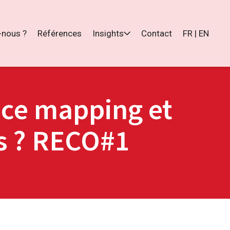
nous ?
Références
Insights
Contact
FR | EN
ce mapping et
s ? RECO#1