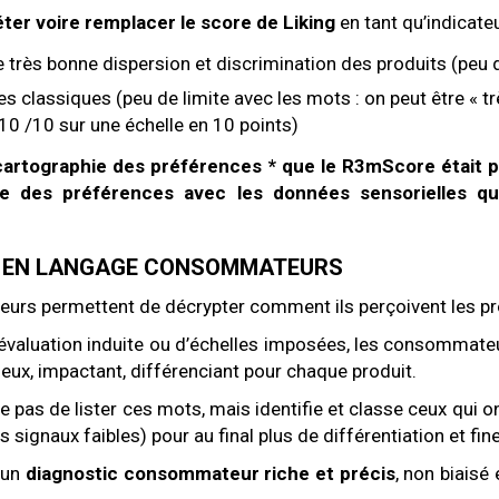
ter voire remplacer le score de Liking
en tant qu’indicateu
e très bonne dispersion et discrimination des produits (peu
s classiques (peu de limite avec les mots : on peut être « trè
 10 /10 sur une échelle en 10 points)
cartographie des préférences * que le R3mScore était pe
hie des préférences avec les données sensorielles q
LS EN LANGAGE CONSOMMATEURS
urs permettent de décrypter comment ils perçoivent les pr
d’évaluation induite ou d’échelles imposées, les consommat
r eux, impactant, différenciant pour chaque produit.
 pas de lister ces mots, mais identifie et classe ceux qui on
 signaux faibles) pour au final plus de différentiation et fin
s un
diagnostic consommateur riche et précis
, non biaisé