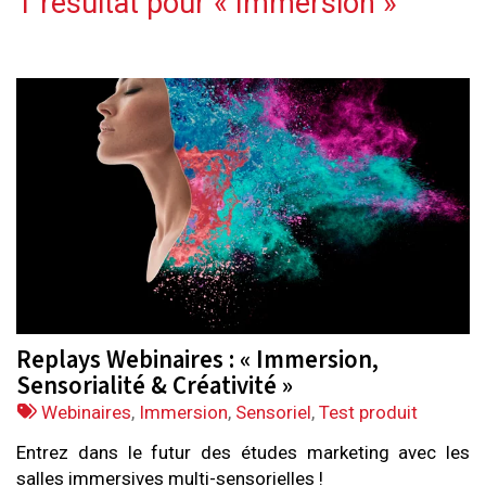
1 résultat pour «
Immersion
»
Replays Webinaires : « Immersion,
Sensorialité & Créativité »
Tags
Webinaires
,
Immersion
,
Sensoriel
,
Test produit
:
Entrez dans le futur des études marketing avec les
salles immersives multi-sensorielles !