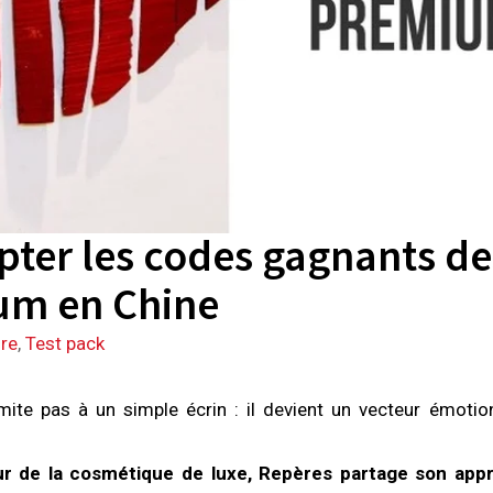
ypter les codes gagnants d
um en Chine
re
,
Test pack
imite pas à un simple écrin : il devient un vecteur émotion
 de la cosmétique de luxe, Repères partage son appr