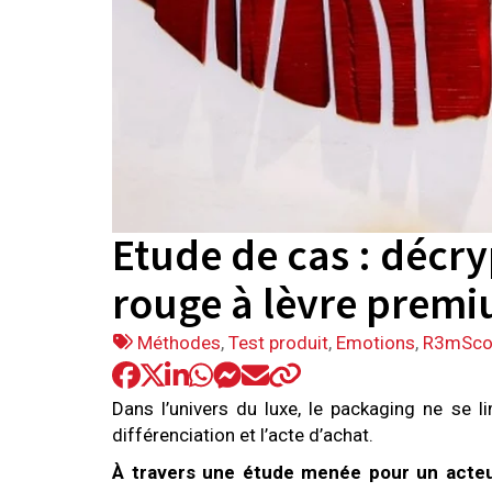
Etude de cas : décr
rouge à lèvre premi
Tags
Méthodes
,
Test produit
,
Emotions
,
R3mSco
:
Dans l’univers du luxe, le packaging ne se l
différenciation et l’acte d’achat.
À travers une étude menée pour un acteur