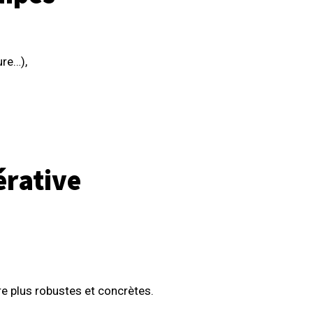
ure…),
érative
 plus robustes et concrètes.