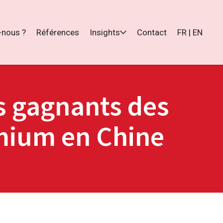
nous ?
Références
Insights
Contact
FR | EN
es gagnants des
emium en Chine