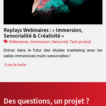
Replays Webinaires : « Immersion,
Sensorialité & Créativité »
Tags
Webinaires
,
Immersion
,
Sensoriel
,
Test produit
:
Entrez dans le futur des études marketing avec les
salles immersives multi-sensorielles !
Lire la suite
Des questions, un projet ?