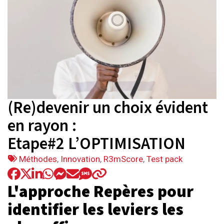
(Re)devenir un choix évident
en rayon :
Etape#2 L’OPTIMISATION
Tags
Méthodes
,
Innovation
,
R3mScore
,
Test pack
:
L'approche Repères pour
identifier les leviers les