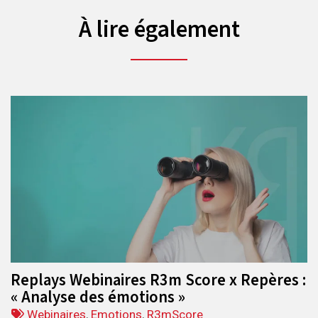
À lire également
Replays Webinaires R3m Score x Repères :
« Analyse des émotions »
Tags
Webinaires
,
Emotions
,
R3mScore