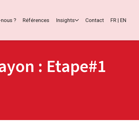
nous ?
Références
Insights
Contact
FR | EN
rayon : Etape#1