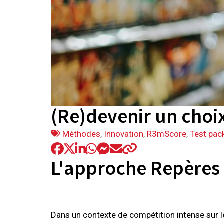
(Re)devenir un choi
Tags
Méthodes
,
Innovation
,
R3mScore
,
Test pac
:
L'approche Repères 
Dans un contexte de compétition intense sur le