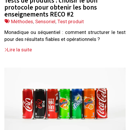
Tests de produits : choisir le bon
protocole pour obtenir les bons
enseignements RECO #2
Tags
Méthodes
,
Sensoriel
,
Test produit
:
Monadique ou séquentiel : comment structurer le test
pour des résultats fiables et opérationnels ?
Lire la suite