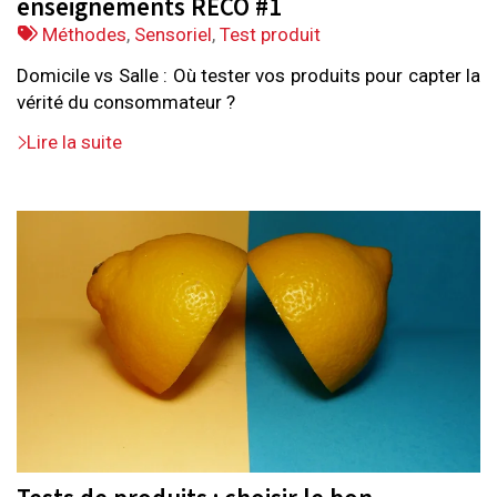
enseignements RECO #1
Tags
Méthodes
,
Sensoriel
,
Test produit
:
Domicile vs Salle : Où tester vos produits pour capter la
vérité du consommateur ?
Lire la suite